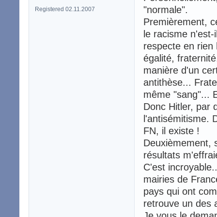
"normale".
Registered 02.11.2007
Premièrement, cer
le racisme n'est-
respecte en rien l
égalité, fraternit
manière d'un cert
antithèse... Fra
même "sang"... En 
Donc Hitler, par 
l'antisémitisme. 
FN, il existe !
Deuxièmement, sa
résultats m'effra
C'est incroyable.
mairies de France
pays qui ont comb
retrouve un des 
Je vous le deman