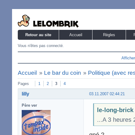
Retour au site
Accueil
Règles
Vous n'êtes pas connecté.
Affiche
Accueil
»
Le bar du coin
»
Politique (avec re
Pages
1
2
3
4
lilly
03.11.2007 02:44:21
Père ver
le-long-brick 
...A 3 heures 
gné ?