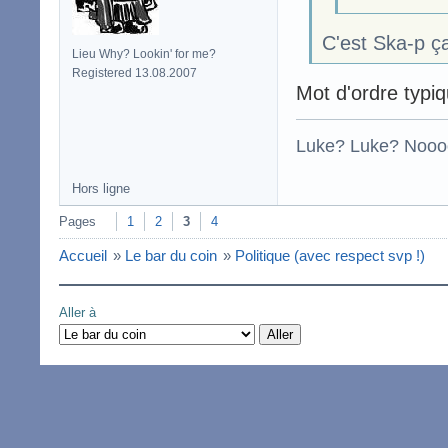
C'est Ska-p ç
Lieu Why? Lookin' for me?
Registered 13.08.2007
Mot d'ordre typi
Luke? Luke? Nooo
Hors ligne
Pages
1
2
3
4
Accueil
»
Le bar du coin
»
Politique (avec respect svp !)
Aller à