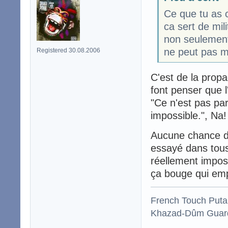
Ce que tu as c
ca sert de mil
non seulement
ne peut pas m
Registered 30.08.2006
C'est de la prop
font penser que l
"Ce n'est pas pa
impossible.", Na!
Aucune chance d'
essayé dans tous
réellement imposs
ça bouge qui emp
French Touch Put
Khazad-Dûm Guardi