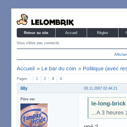
Retour au site
Accueil
Règles
Vous n'êtes pas connecté.
Affiche
Accueil
»
Le bar du coin
»
Politique (avec re
Pages
1
2
3
4
lilly
03.11.2007 02:44:21
Père ver
le-long-brick 
...A 3 heures 
gné ?