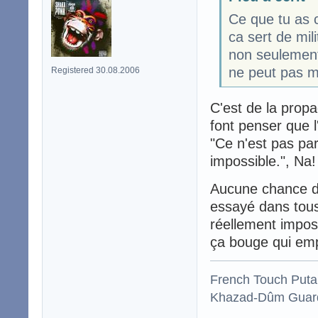
Ce que tu as c
ca sert de mil
non seulement
ne peut pas m
Registered 30.08.2006
C'est de la prop
font penser que l
"Ce n'est pas pa
impossible.", Na!
Aucune chance d'
essayé dans tous
réellement imposs
ça bouge qui emp
French Touch Put
Khazad-Dûm Guardi