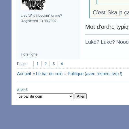
C'est Ska-p ç
Lieu Why? Lookin' for me?
Registered 13.08.2007
Mot d'ordre typi
Luke? Luke? Nooo
Hors ligne
Pages
1
2
3
4
Accueil
»
Le bar du coin
»
Politique (avec respect svp !)
Aller à