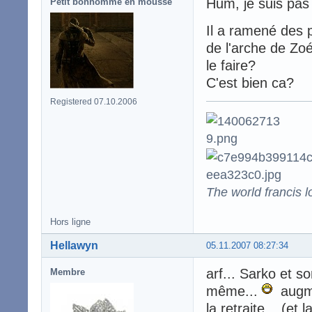
Hum, je suis pas s
Petit bonhomme en mousse
Il a ramené des 
de l'arche de Zoé
le faire?
C'est bien ca?
Registered 07.10.2006
The world francis l
Hors ligne
Hellawyn
05.11.2007 08:27:34
arf... Sarko et so
Membre
même...
augmen
la retraite... (et