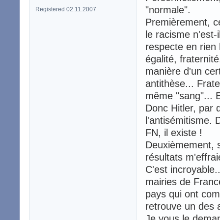
"normale".
Registered 02.11.2007
Premièrement, cer
le racisme n'est-
respecte en rien l
égalité, fraternit
manière d'un cert
antithèse... Fra
même "sang"... En 
Donc Hitler, par 
l'antisémitisme. 
FN, il existe !
Deuxièmement, sa
résultats m'effra
C'est incroyable.
mairies de France
pays qui ont comb
retrouve un des 
Je vous le deman