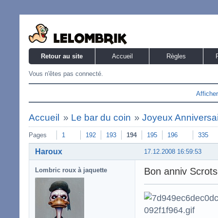
Retour au site
Accueil
Règles
Vous n'êtes pas connecté.
Affiche
Accueil
»
Le bar du coin
»
Joyeux Anniversaire
Pages
1
192
193
194
195
196
335
Haroux
17.12.2008 16:59:53
Bon anniv Scrots
Lombric roux à jaquette