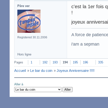
c'est la 1er fois
Père ver
!
joyeux anniversa
A force de patience
Registered 30.11.2006
i'am a sepman
Hors ligne
Pages
1
192
193
194
195
196
335
Accueil
»
Le bar du coin
»
Joyeux Anniversaire !!!!!
Aller à