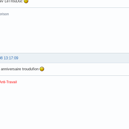
niv LeTrouDuc
prison
08 13:17:09
anniversaire troudufion
Anti-Travail