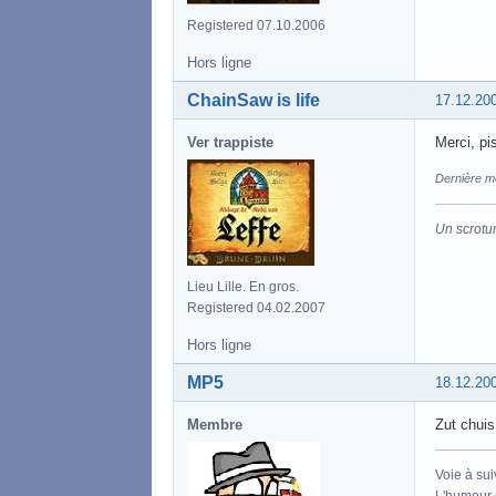
Registered 07.10.2006
Hors ligne
ChainSaw is life
17.12.20
Ver trappiste
Merci, pi
Dernière mo
Un scrotu
Lieu Lille. En gros.
Registered 04.02.2007
Hors ligne
MP5
18.12.20
Membre
Zut chui
Voie à sui
L'humour e