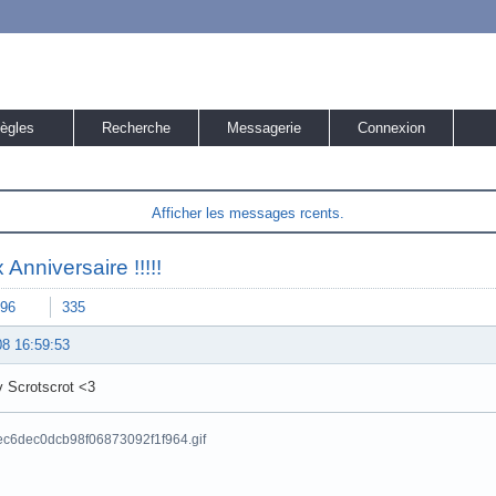
ègles
Recherche
Messagerie
Connexion
Afficher les messages rcents.
Anniversaire !!!!!
96
335
08 16:59:53
v Scrotscrot <3