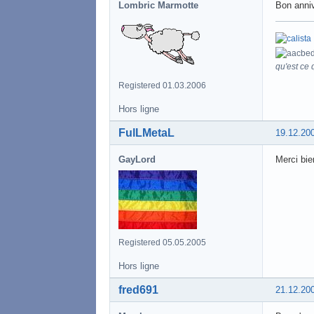
Lombric Marmotte
Bon anniv'
qu'est ce q
Registered 01.03.2006
Hors ligne
FulLMetaL
19.12.20
GayLord
Merci bie
Registered 05.05.2005
Hors ligne
fred691
21.12.20