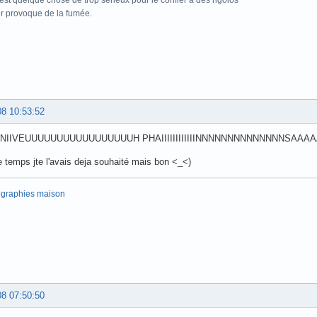
r provoque de la fumée.
08 10:53:52
NIIVEUUUUUUUUUUUUUUUUUH PHAIIIIIIIIIIIINNNNNNNNNNNNNNSAA
temps jte l'avais deja souhaité mais bon <_<)
ographies maison
08 07:50:50