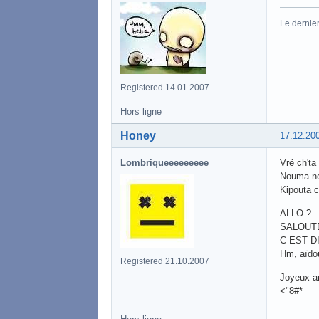
Le dernier
Registered 14.01.2007
Hors ligne
Honey
17.12.20
Lombriqueeeeeeeee
Vré ch't
Nouma n
Kipouta c
ALLO ?
SALOUTE
C EST D
Hm, aïdo
Registered 21.10.2007
Joyeux an
<"8#*