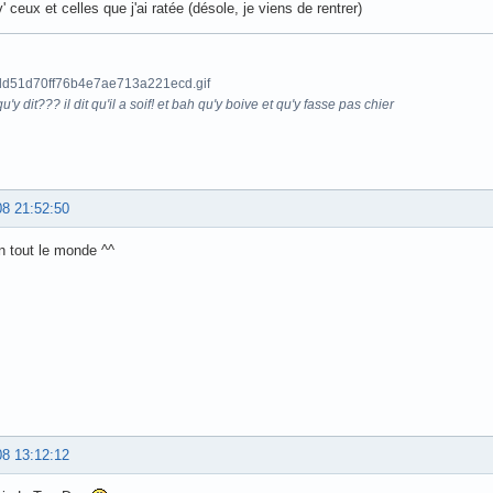
 ceux et celles que j'ai ratée (désole, je viens de rentrer)
u'y dit??? il dit qu'il a soif! et bah qu'y boive et qu'y fasse pas chier
08 21:52:50
n tout le monde ^^
08 13:12:12