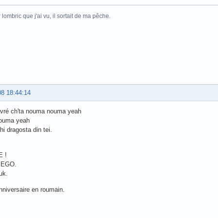
 lombric que j'ai vu, il sortait de ma pêche.
08 18:44:14
a vré ch'ta nouma nouma yeah
ouma yeah
hi dragosta din tei.
 !
IEGO.
uk.
niversaire en roumain.