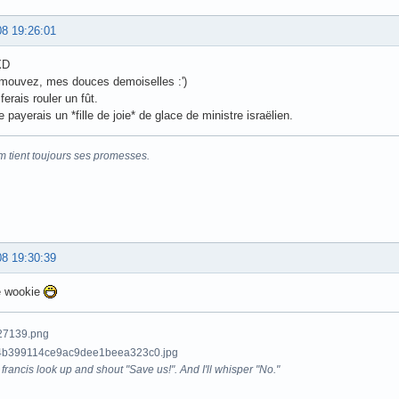
08 19:26:01
XD
mouvez, mes douces demoiselles :')
 ferais rouler un fût.
e payerais un *fille de joie* de glace de ministre israëlien.
m tient toujours ses promesses.
08 19:30:39
le wookie
francis look up and shout "Save us!". And I'll whisper "No."