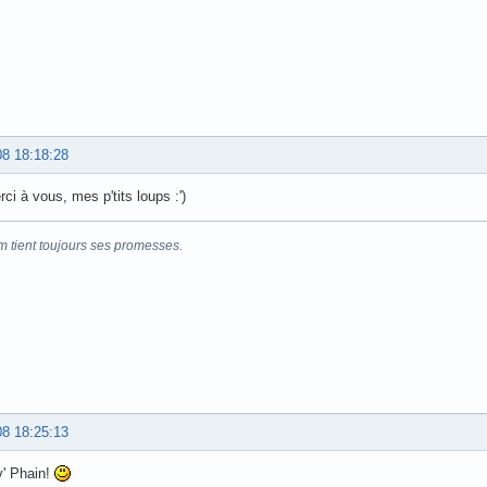
08 18:18:28
ci à vous, mes p'tits loups :')
m tient toujours ses promesses.
08 18:25:13
v' Phain!