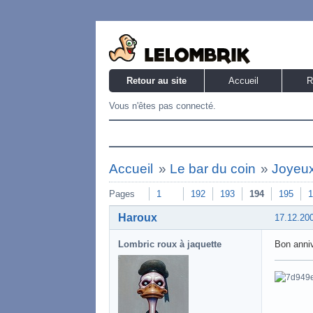
Retour au site
Accueil
R
Vous n'êtes pas connecté.
Accueil
»
Le bar du coin
»
Joyeux 
Pages
1
192
193
194
195
1
Haroux
17.12.20
Lombric roux à jaquette
Bon anni