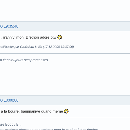
08 19:35:48
s, n'anniv' mon Brethon adoré btw
dification par ChainSaw is life (17.12.2008 19:37:09)
m tient toujours ses promesses.
08 10:00:06
s à la bourre, baunnanive quand même
vre Boggy B...
st quelque chose de trop serieux pour le confier à des rigolos