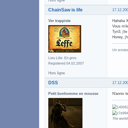
Hors ligne
ChainSaw is life
17.12.20
Ver trappiste
Hahaha 
Vous m'é
Tyn3, j'te
Honey, j't
Un scrotu
Lieu Lille. En gros.
Registered 04.02.2007
Hors ligne
DSS
17.12.20
Petit bonhomme en mousse
N'anniv 
The world 