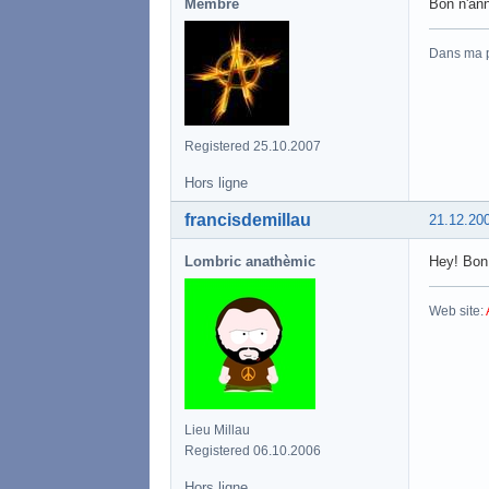
Membre
Bon n'an
Dans ma 
Registered 25.10.2007
Hors ligne
francisdemillau
21.12.20
Lombric anathèmic
Hey! Bon 
Web site:
Lieu Millau
Registered 06.10.2006
Hors ligne