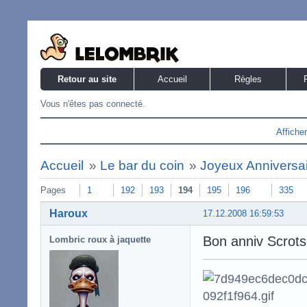
Retour au site
Accueil
Règles
Vous n'êtes pas connecté.
Affiche
Accueil
»
Le bar du coin
»
Joyeux Anniversaire
Pages
1
192
193
194
195
196
335
Haroux
17.12.2008 16:59:53
Bon anniv Scrots
Lombric roux à jaquette