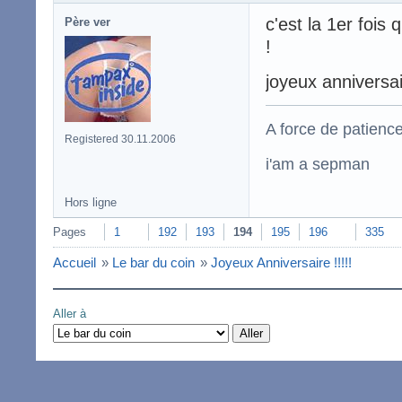
c'est la 1er fois
Père ver
!
joyeux anniversa
A force de patience
Registered 30.11.2006
i'am a sepman
Hors ligne
Pages
1
192
193
194
195
196
335
Accueil
»
Le bar du coin
»
Joyeux Anniversaire !!!!!
Aller à