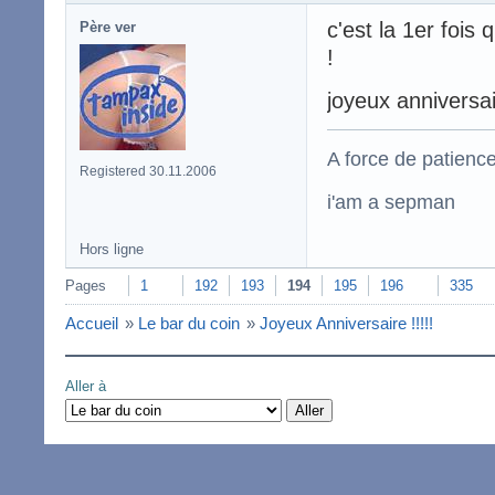
c'est la 1er fois
Père ver
!
joyeux anniversa
A force de patience
Registered 30.11.2006
i'am a sepman
Hors ligne
Pages
1
192
193
194
195
196
335
Accueil
»
Le bar du coin
»
Joyeux Anniversaire !!!!!
Aller à