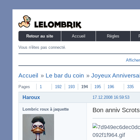
Retour au site
Accueil
Règles
Vous n'êtes pas connecté.
Affiche
Accueil
»
Le bar du coin
»
Joyeux Anniversaire
Pages
1
192
193
194
195
196
335
Haroux
17.12.2008 16:59:53
Bon anniv Scrots
Lombric roux à jaquette