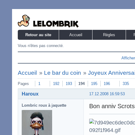
Retour au site
Accueil
Règles
Vous n'êtes pas connecté.
Affiche
Accueil
»
Le bar du coin
»
Joyeux Anniversaire
Pages
1
192
193
194
195
196
335
Haroux
17.12.2008 16:59:53
Bon anniv Scrots
Lombric roux à jaquette