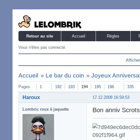
Retour au site
Accueil
Règles
Vous n'êtes pas connecté.
Affiche
Accueil
»
Le bar du coin
»
Joyeux Anniversaire
Pages
1
192
193
194
195
196
335
Haroux
17.12.2008 16:59:53
Bon anniv Scrots
Lombric roux à jaquette