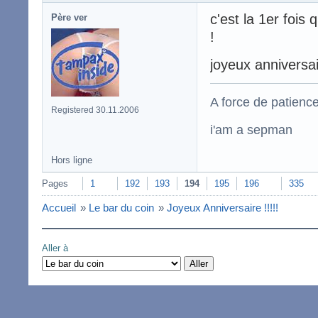
c'est la 1er fois
Père ver
!
joyeux anniversa
A force de patience
Registered 30.11.2006
i'am a sepman
Hors ligne
Pages
1
192
193
194
195
196
335
Accueil
»
Le bar du coin
»
Joyeux Anniversaire !!!!!
Aller à