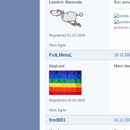
Lombric Marmotte
Bon anniv'
qu'est ce q
Registered 01.03.2006
Hors ligne
FulLMetaL
19.12.20
GayLord
Merci bie
Registered 05.05.2005
Hors ligne
fred691
21.12.20