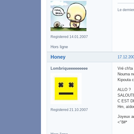
Le dernier
Registered 14.01.2007
Hors ligne
Honey
17.12.20
Lombriqueeeeeeeee
Vré ch't
Nouma n
Kipouta c
ALLO ?
SALOUTE
C EST D
Hm, aïdo
Registered 21.10.2007
Joyeux an
<"8#*