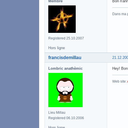
Membre
Bon n'an
Dans ma 
Registered 25.10.2007
Hors ligne
francisdemillau
21.12.20
Lombric anathèmic
Hey! Bon 
Web site:
Lieu Millau
Registered 06.10.2006
Hors ligne