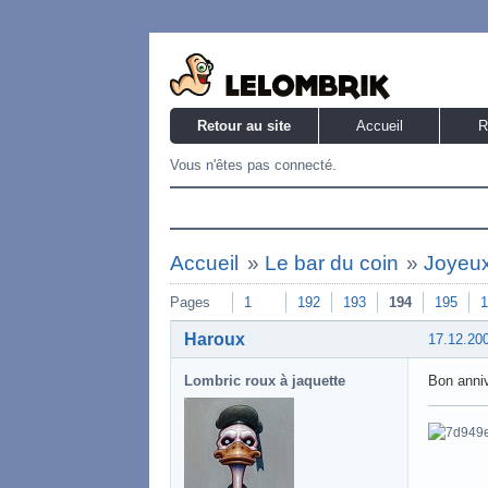
Retour au site
Accueil
R
Vous n'êtes pas connecté.
Accueil
»
Le bar du coin
»
Joyeux 
Pages
1
192
193
194
195
1
Haroux
17.12.20
Lombric roux à jaquette
Bon anni