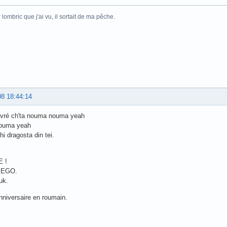
 lombric que j'ai vu, il sortait de ma pêche.
08 18:44:14
a vré ch'ta nouma nouma yeah
ouma yeah
hi dragosta din tei.
 !
IEGO.
uk.
niversaire en roumain.