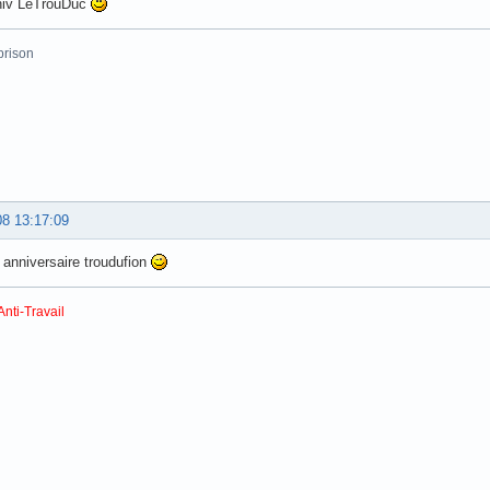
niv LeTrouDuc
prison
08 13:17:09
anniversaire troudufion
Anti-Travail