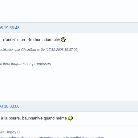
08 19:35:48
s, n'anniv' mon Brethon adoré btw
dification par ChainSaw is life (17.12.2008 19:37:09)
m tient toujours ses promesses.
08 10:00:06
s à la bourre, baunnanive quand même
vre Boggy B...
st quelque chose de trop serieux pour le confier à des rigolos