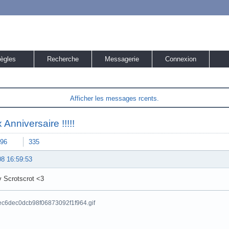
ègles
Recherche
Messagerie
Connexion
Afficher les messages rcents.
Anniversaire !!!!!
96
335
08 16:59:53
v Scrotscrot <3