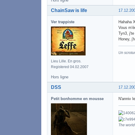
Hors ligne
ChainSaw is life
17.12.20
Ver trappiste
Hahaha 
Vous m'é
Tyn3, j'te
Honey, j't
Un scrotu
Lieu Lille. En gros.
Registered 04.02.2007
Hors ligne
DSS
17.12.20
Petit bonhomme en mousse
N'anniv 
The world 