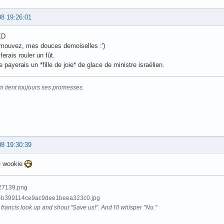
08 19:26:01
XD
mouvez, mes douces demoiselles :')
 ferais rouler un fût.
e payerais un *fille de joie* de glace de ministre israëlien.
m tient toujours ses promesses.
08 19:30:39
le wookie
francis look up and shout "Save us!". And I'll whisper "No."