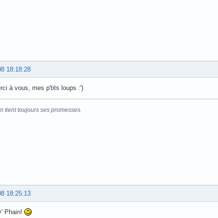
08 18:18:28
ci à vous, mes p'tits loups :')
m tient toujours ses promesses.
08 18:25:13
v' Phain!