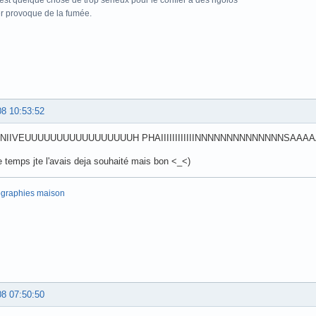
r provoque de la fumée.
08 10:53:52
NIIVEUUUUUUUUUUUUUUUUUH PHAIIIIIIIIIIIINNNNNNNNNNNNNNSAA
temps jte l'avais deja souhaité mais bon <_<)
ographies maison
08 07:50:50