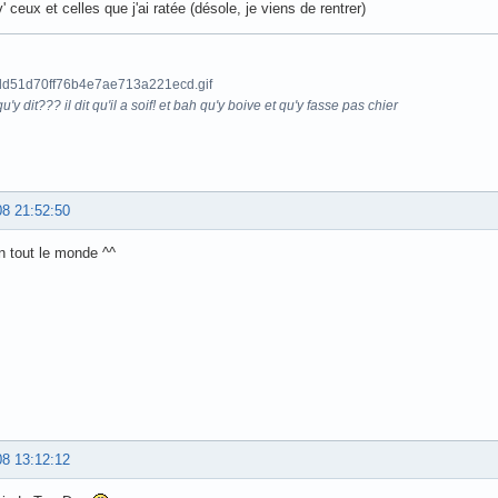
 ceux et celles que j'ai ratée (désole, je viens de rentrer)
u'y dit??? il dit qu'il a soif! et bah qu'y boive et qu'y fasse pas chier
08 21:52:50
n tout le monde ^^
08 13:12:12