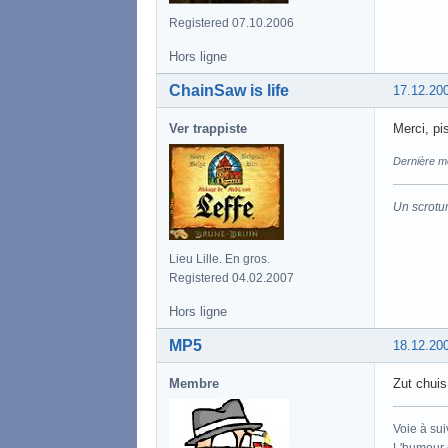
Registered 07.10.2006
Hors ligne
ChainSaw is life
17.12.20
Ver trappiste
Merci, pi
Dernière mo
Un scrotu
Lieu Lille. En gros.
Registered 04.02.2007
Hors ligne
MP5
18.12.20
Membre
Zut chui
Voie à sui
L'humour e